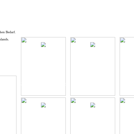
chen Bedarf.
hlands.
Heißluftöfen & Kombidämpfer
Kleingeräte
öbel