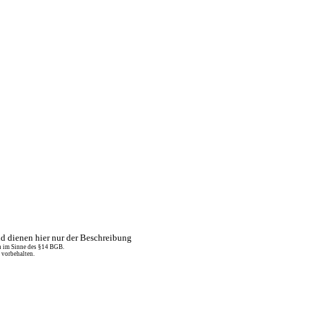
 dienen hier nur der Beschreibung
n im Sinne des §14 BGB.
 vorbehalten.