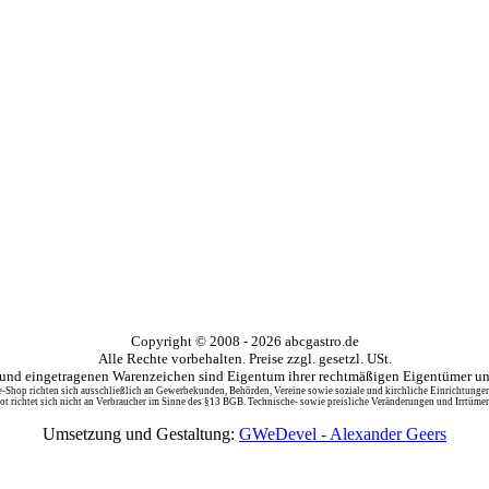
Copyright © 2008 - 2026 abcgastro.de
Alle Rechte vorbehalten. Preise zzgl. gesetzl. USt.
nd eingetragenen Warenzeichen sind Eigentum ihrer rechtmäßigen Eigentümer und
-Shop richten sich ausschließlich an Gewerbekunden, Behörden, Vereine sowie soziale und kirchliche Einrichtunge
t richtet sich nicht an Verbraucher im Sinne des §13 BGB. Technische- sowie preisliche Veränderungen und Irrtümer
Umsetzung und Gestaltung:
GWeDevel - Alexander Geers