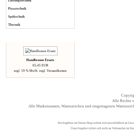
Lüftungstechnik
Pizzatechnik
Spültechnik
Thermik
Neue Artikel
Handbrause Ersatz
65,45 EUR
zzgl. 19 % MwSt. zzgl.
Versandkosten
Copyrig
Alle Rechte v
Alle Markennamen, Warenzeichen und eingetragenen Warenzeiche
Die Angebote im Online-Shop richten sich ausschließlich an Gew
Unser Angebot richtet sich nicht an Verbraucher im Si