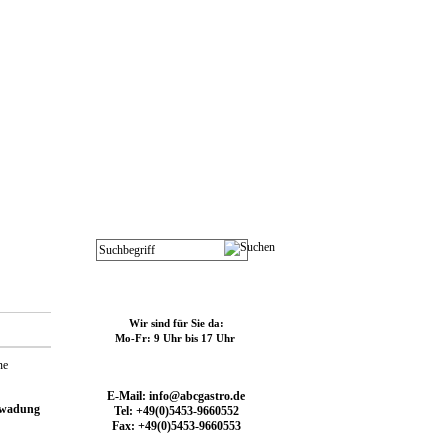
Kontakt
Wir sind für Sie da:
Mo-Fr: 9 Uhr bis 17 Uhr
E-Mail: info@abcgastro.de
hwadung
Tel: +49(0)5453-9660552
Fax: +49(0)5453-9660553