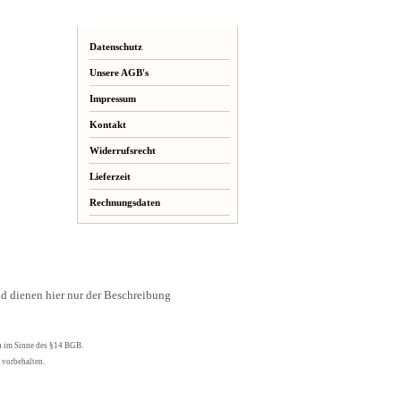
Mehr über...
Datenschutz
Unsere AGB's
Impressum
Kontakt
Widerrufsrecht
Lieferzeit
Rechnungsdaten
 dienen hier nur der Beschreibung
n im Sinne des §14 BGB.
 vorbehalten.