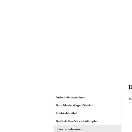
Startseite
H
Kategorien
Aufschnittmaschinen
We
Bain Marie Wagen/Station
Edelstahlmöbel
Heißluftöfen&Kombidämpfer
Garraumbrausen