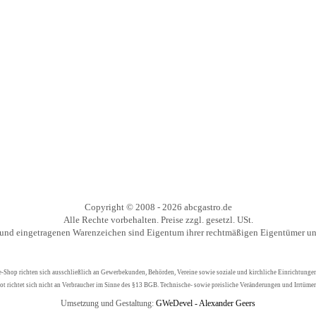
Copyright © 2008 - 2026 abcgastro.de
Alle Rechte vorbehalten. Preise zzgl. gesetzl. USt.
nd eingetragenen Warenzeichen sind Eigentum ihrer rechtmäßigen Eigentümer und
-Shop richten sich ausschließlich an Gewerbekunden, Behörden, Vereine sowie soziale und kirchliche Einrichtunge
t richtet sich nicht an Verbraucher im Sinne des §13 BGB. Technische- sowie preisliche Veränderungen und Irrtümer
Umsetzung und Gestaltung:
GWeDevel - Alexander Geers