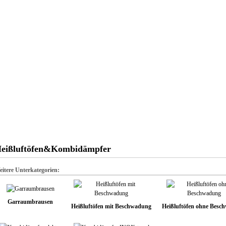
Anmelden
Warenkorb
Kasse
eißluftöfen&Kombidämpfer
itere Unterkategorien:
Garraumbrausen
Heißluftöfen mit Beschwadung
Heißluftöfen ohne Besc