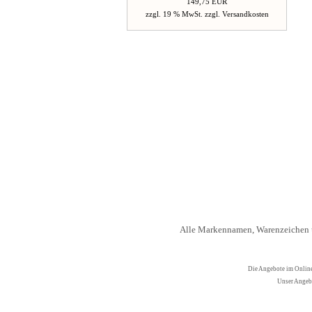
149,75 EUR
zzgl. 19 % MwSt. zzgl.
Versandkosten
Alle Markennamen, Warenzeichen u
Die Angebote im Online
Unser Angebo