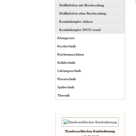
Heißluftöfen mit Beschwadung
Heißluftöfen ohne Beschwadung
Kombidämpfer elektro
Kombidämpfer INOX-trend
Kleingeräte
Kochtechnik
Küchenmaschinen
Kühltechnik
Lüftungstechnik
Pizzatechnik
Spültechnik
Thermik
Neue Artikel
Handwaschbecken Kniebedienung