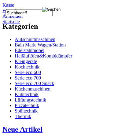
Kasse
Warenkorb
Anmelden
Startseite
Kategorien
Aufschnittmaschinen
Bain Marie Wagen/Station
Edelstahlmöbel
Heißluftöfen&Kombidämpfer
Kleingeräte
Kochtechnik
Serie eco 600
Serie eco 700
Serie eco 700 Snack
Küchenmaschinen
Kühltechnik
Lüftungstechnik
Pizzatechnik
Spültechnik
Thermik
Neue Artikel