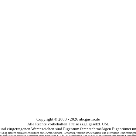
Copyright © 2008 - 2026 abcgastro.de
Alle Rechte vorbehalten. Preise zzgl. gesetzl. USt.
nd eingetragenen Warenzeichen sind Eigentum ihrer rechtmäßigen Eigentümer und
-Shop richten sich ausschließlich an Gewerbekunden, Behörden, Vereine sowie soziale und kirchliche Einrichtunge
t richtet sich nicht an Verbraucher im Sinne des §13 BGB. Technische- sowie preisliche Veränderungen und Irrtümer