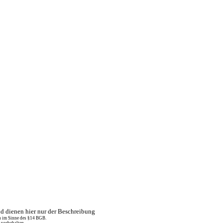
 dienen hier nur der Beschreibung
n im Sinne des §14 BGB.
 vorbehalten.