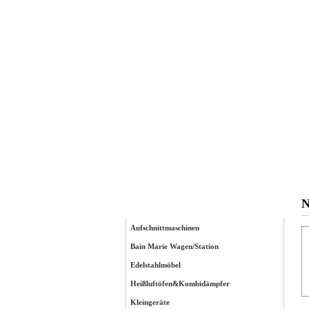
Startseite
N
Kategorien
Aufschnittmaschinen
Bain Marie Wagen/Station
Edelstahlmöbel
Heißluftöfen&Kombidämpfer
Kleingeräte