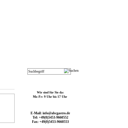
Kontakt
Wir sind für Sie da:
Mo-Fr: 9 Uhr bis 17 Uhr
E-Mail: info@abcgastro.de
Tel: +49(0)5453-9660552
Fax: +49(0)5453-9660553