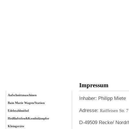
Startseite
Anmelden
Impressum
Kategorien
Aufschnittmaschinen
Inhaber: Philipp Miete
Bain Marie Wagen/Station
Adresse:
Raiffeisen Str. 7
Edelstahlmöbel
Heißluftöfen&Kombidämpfer
D-
49509
Recke/ Nordr
Kleingeräte