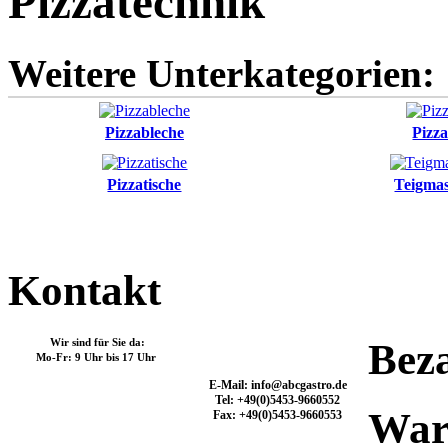
Pizzatechnik
Weitere Unterkategorien:
Pizzableche
Pizz
Pizzatische
Teigma
Kontakt
Wir sind für Sie da:
Bez
Mo-Fr: 9 Uhr bis 17 Uhr
E-Mail: info@abcgastro.de
Tel: +49(0)5453-9660552
War
Fax: +49(0)5453-9660553